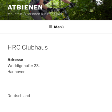
Zum
ATBIENEN
Inhalt
Mountain-Bikerinnen aus Hannover
springen
Menü
HRC Clubhaus
Adresse
Weddigenufer 23,
Hannover
Deutschland