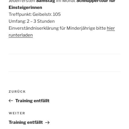
Jeden ersten
Samstag
im Monat
Schnuppertour für
Einsteigerinnen
Treffpunkt: Geibelstr. 105
Umfang: 2 – 3 Stunden
Einverständniserklärung für Minderjährige bitte
hier
runterladen
Beitragsnavigation
Vorheriger
ZURÜCK
Beitrag
Training entfällt
Nächster
WEITER
Beitrag
Training entfällt