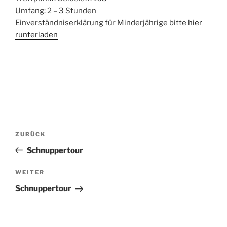
Umfang: 2 – 3 Stunden
Einverständniserklärung für Minderjährige bitte
hier
runterladen
Beitragsnavigation
Vorheriger
ZURÜCK
Beitrag
Schnuppertour
Nächster
WEITER
Beitrag
Schnuppertour