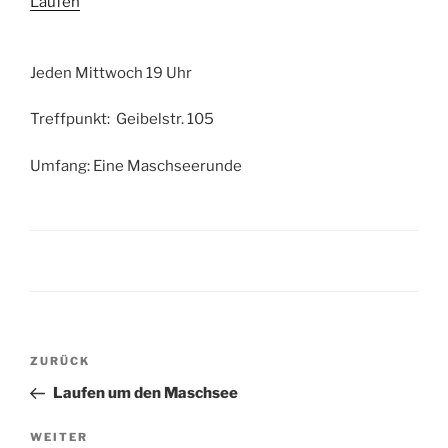
Laufen
Jeden Mittwoch 19 Uhr
Treffpunkt: Geibelstr. 105
Umfang: Eine Maschseerunde
Beitragsnavigation
Vorheriger
ZURÜCK
Beitrag
Laufen um den Maschsee
Nächster
WEITER