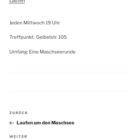
Laufen
Jeden Mittwoch 19 Uhr
Treffpunkt: Geibelstr. 105
Umfang: Eine Maschseerunde
Beitragsnavigation
Vorheriger
ZURÜCK
Beitrag
Laufen um den Maschsee
Nächster
WEITER