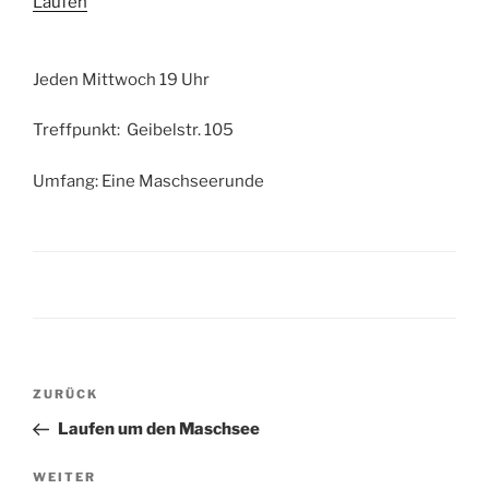
Laufen
Jeden Mittwoch 19 Uhr
Treffpunkt: Geibelstr. 105
Umfang: Eine Maschseerunde
Beitragsnavigation
Vorheriger
ZURÜCK
Beitrag
Laufen um den Maschsee
Nächster
WEITER