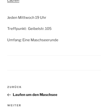
Laufen
Jeden Mittwoch 19 Uhr
Treffpunkt: Geibelstr. 105
Umfang: Eine Maschseerunde
Beitragsnavigation
Vorheriger
ZURÜCK
Beitrag
Laufen um den Maschsee
Nächster
WEITER