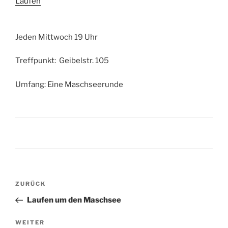
Laufen
Jeden Mittwoch 19 Uhr
Treffpunkt: Geibelstr. 105
Umfang: Eine Maschseerunde
Beitragsnavigation
Vorheriger
ZURÜCK
Beitrag
Laufen um den Maschsee
Nächster
WEITER