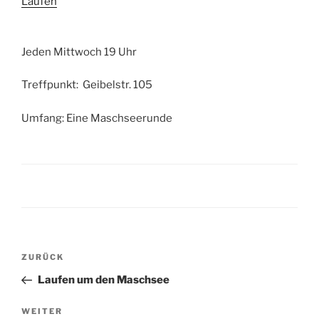
Laufen
Jeden Mittwoch 19 Uhr
Treffpunkt: Geibelstr. 105
Umfang: Eine Maschseerunde
Beitragsnavigation
Vorheriger
ZURÜCK
Beitrag
Laufen um den Maschsee
Nächster
WEITER