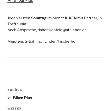
MTB Tour Plus
Jeden ersten
Sonntag
im Monat
BIKEN
mit Partner/in
Treffpunkt:
Nach Absprache, daher:
kontakt@atbienen.de
Meistens S-Bahnhof Linden/Fischerhof
Beitragsnavigation
Vorheriger
ZURÜCK
Beitrag
Biken Plus
Nächster
WEITER