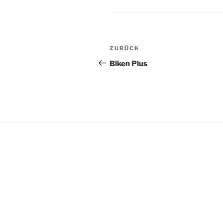
Beitragsnavigation
Vorheriger
ZURÜCK
Beitrag
Biken Plus