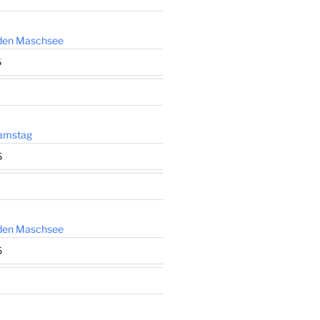
den Maschsee
6
amstag
6
den Maschsee
6