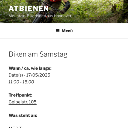
Zum
ATBIENEN
Inhalt
Mountain-Bikerinnen aus Hannover
springen
Menü
Biken am Samstag
Wann / ca. wie lange:
Date(s) - 17/05/2025
11:00 - 15:00
Treffpunkt:
Geibelstr. 105
Was steht an: