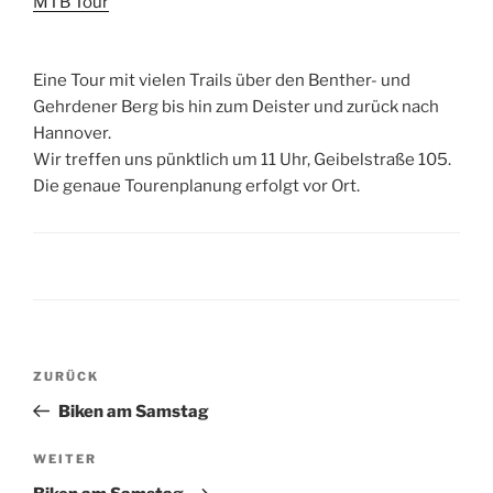
MTB Tour
Eine Tour mit vielen Trails über den Benther- und
Gehrdener Berg bis hin zum Deister und zurück nach
Hannover.
Wir treffen uns pünktlich um 11 Uhr, Geibelstraße 105.
Die genaue Tourenplanung erfolgt vor Ort.
Beitragsnavigation
Vorheriger
ZURÜCK
Beitrag
Biken am Samstag
Nächster
WEITER
Beitrag