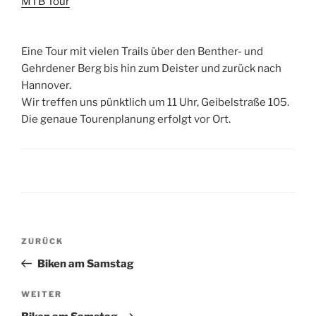
MTB Tour
Eine Tour mit vielen Trails über den Benther- und
Gehrdener Berg bis hin zum Deister und zurück nach
Hannover.
Wir treffen uns pünktlich um 11 Uhr, Geibelstraße 105.
Die genaue Tourenplanung erfolgt vor Ort.
Beitragsnavigation
Vorheriger
ZURÜCK
Beitrag
Biken am Samstag
Nächster
WEITER
Beitrag