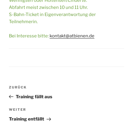
Wennigsen oder Holtensen/Linderte.
Abfahrt meist zwischen 10 und 11 Uhr.
S-Bahn-Ticket in Eigenverantwortung der
Teilnehmerin.
Bei Interesse bitte:
kontakt@atbienen.de
Beitragsnavigation
Vorheriger
ZURÜCK
Beitrag
Training fällt aus
Nächster
WEITER
Beitrag
Training entfällt